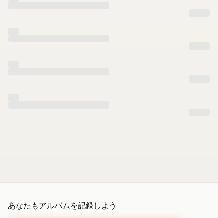
あなたもアルバムを記録しよう