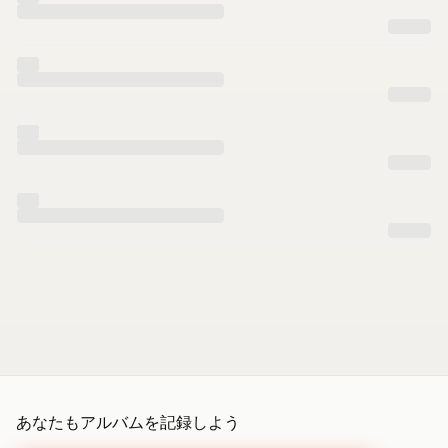
あなたもアルバムを記録しよう