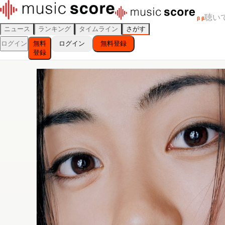
聴い
β
β
ニュース
ランキング
タイムライン
さがす
ログイン
無料
ログイン
無料登録
登録