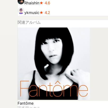
Rhaishin
★
4.6
ykmusic
★
4.2
関連アルバム
Fantôme