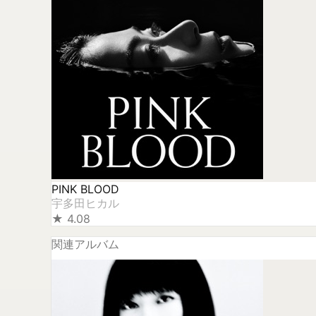
PINK BLOOD
宇多田ヒカル
★
4.08
関連アルバム