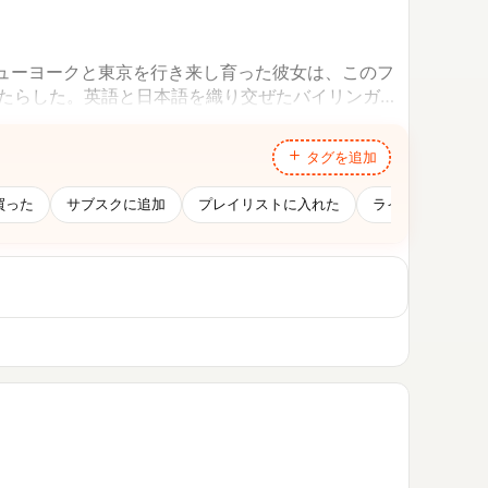
ューヨークと東京を行き来し育った彼女は、このフ
もたらした。英語と日本語を織り交ぜたバイリンガル
影響を色濃く反映した緻密なサウンド。そのすべて
タグを追加
買った
サブスクに追加
プレイリストに入れた
ライブで観た