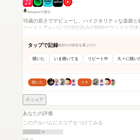
Amazonで探す
15歳の若さでデビューし、ハイクオリティな楽曲
ァーストアルバムでUS仕込みのR&Bサウンドと
ならではの歌いこなし、10代のリアルを伝えなが
がセンセーショナルで、全世界で1000万枚に迫る
タップで記録
気持ちや状況を選ぶだけ
聴いた
いま聴いてる
リピート中
久々に聴い
聴いた
スキ
シェア
あなたの評価
このアルバムにスコアをつけてみる