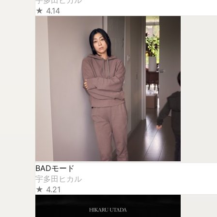
宇多田ヒカル
★
4.14
BADモード
宇多田ヒカル
★
4.21