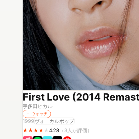
First Love (2014 Remas
宇多田ヒカル
＋ ウォッチ
1999
ヴォーカルポップ
★
★
★
★
★
★
★
★
★
4.28
（
3
人が評価）