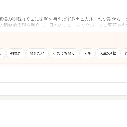
と破格の歌唱力で世に衝撃を与えた宇多田ヒカル。幼少期からニ
日本の情緒的表現を融合し、日本のミュージックシーンに変革を
らも全世代の心に響くメッセージ、ブラックミュージックからの
セールスを記録し、社会現象を巻き起こした。
た
初聴き
聴きたい
そのうち聴く
スキ
人生の1枚