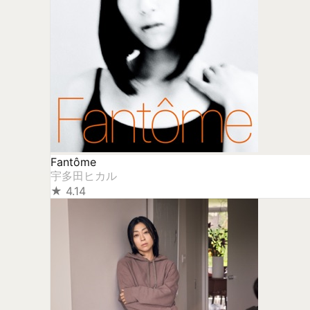
Fantôme
宇多田ヒカル
★
4.14