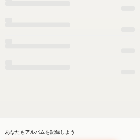
あなたもアルバムを記録しよう