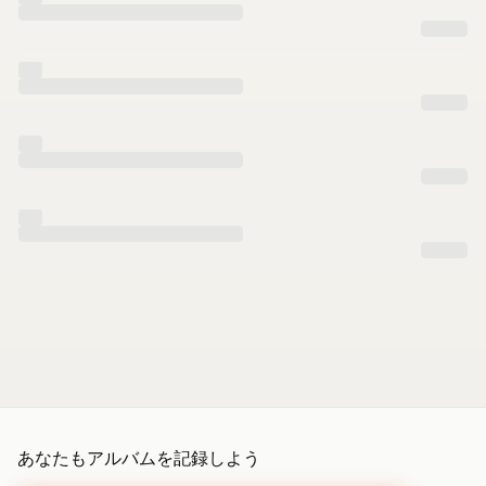
あなたもアルバムを記録しよう