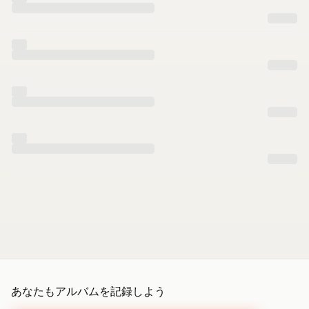
あなたもアルバムを記録しよう