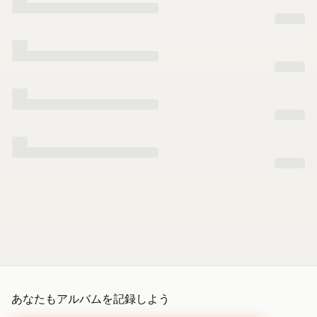
あなたもアルバムを記録しよう