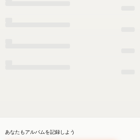
あなたもアルバムを記録しよう