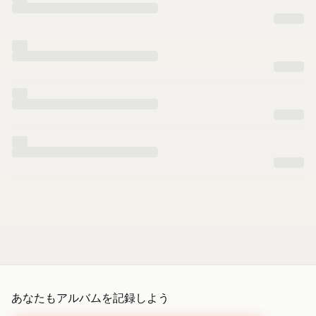
あなたもアルバムを記録しよう