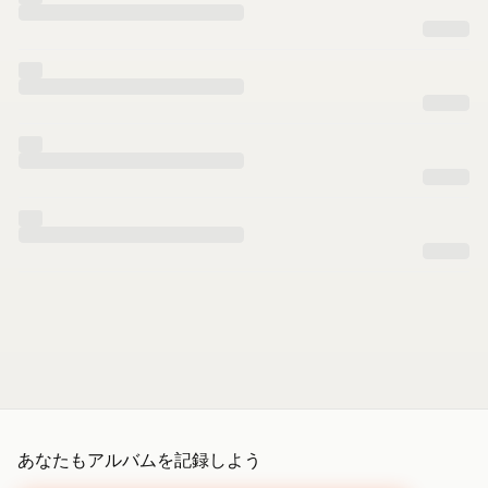
あなたもアルバムを記録しよう