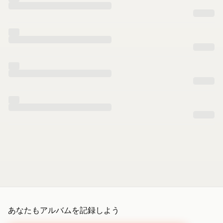
あなたもアルバムを記録しよう