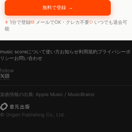
無料で登録
→
1分で登録
メールでOK・クレカ不要
いつでも退会可
能
music scoreについて
使い方
お知らせ
利用規約
プライバシーポ
リシー
お問い合わせ
follow
楽曲情報の出典: Apple Music / MusicBrainz
© Ongen Publishing Co., Ltd.