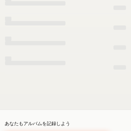
あなたもアルバムを記録しよう