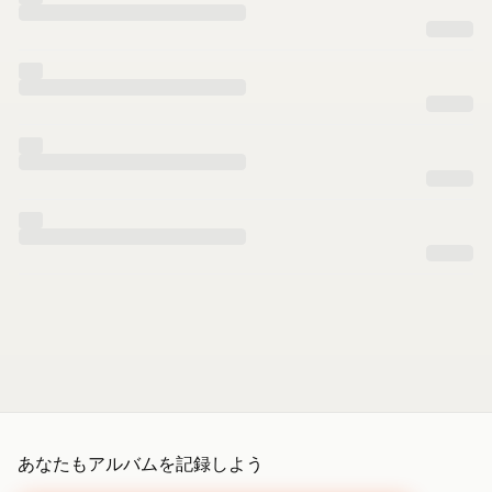
あなたもアルバムを記録しよう