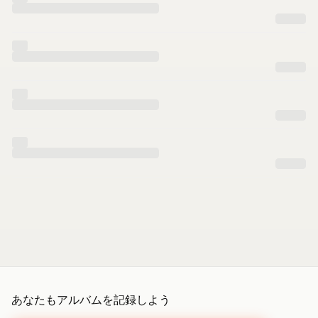
あなたもアルバムを記録しよう