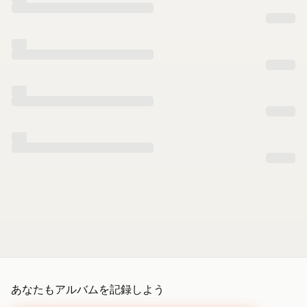
あなたもアルバムを記録しよう