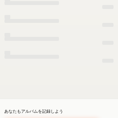
あなたもアルバムを記録しよう