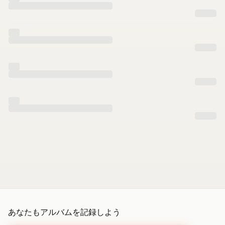
あなたもアルバムを記録しよう