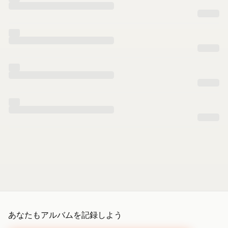
あなたもアルバムを記録しよう