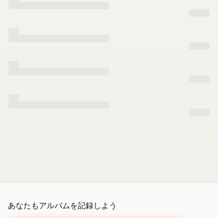
あなたもアルバムを記録しよう