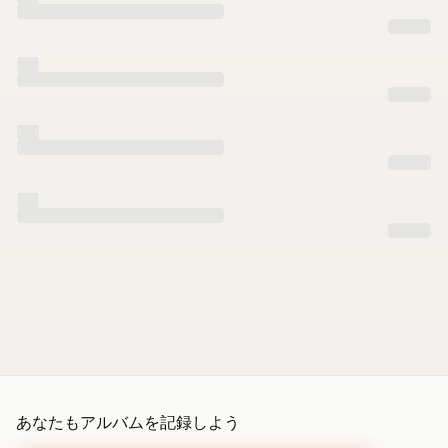
あなたもアルバムを記録しよう