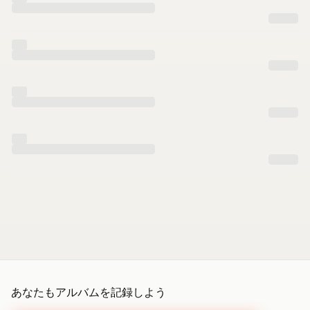
あなたもアルバムを記録しよう