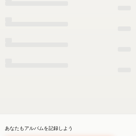
あなたもアルバムを記録しよう