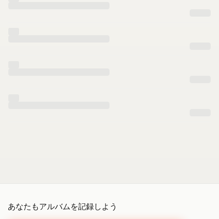
あなたもアルバムを記録しよう