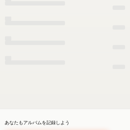
あなたもアルバムを記録しよう