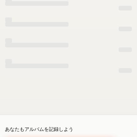
あなたもアルバムを記録しよう