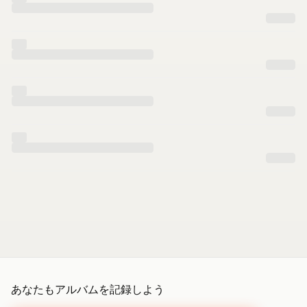
あなたもアルバムを記録しよう