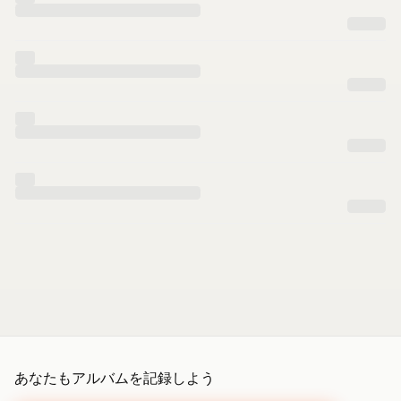
あなたもアルバムを記録しよう