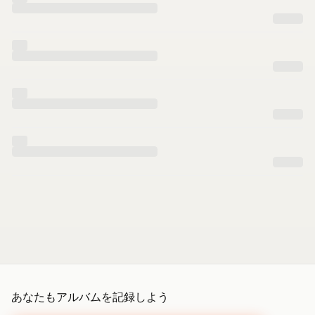
あなたもアルバムを記録しよう