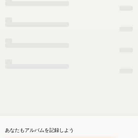
あなたもアルバムを記録しよう