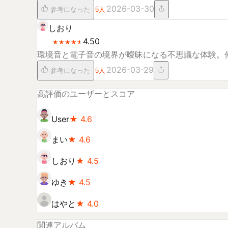
2026-03-30
参考になった
5
人
しおり
4.50
★
★
★
★
★
★
★
★
★
★
環境音と電子音の境界が曖昧になる不思議な体験。
2026-03-29
参考になった
5
人
高評価のユーザーとスコア
User
★
4.6
まい
★
4.6
しおり
★
4.5
ゆき
★
4.5
はやと
★
4.0
関連アルバム