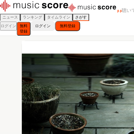
聴い
β
β
ニュース
ランキング
タイムライン
さがす
ログイン
無料
ログイン
無料登録
登録