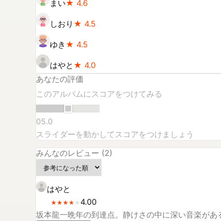
まい
★
4.6
しおり
★
4.5
ゆき
★
4.5
はやと
★
4.0
あなたの評価
このアルバムにスコアをつけてみる
0
5.0
スライダーを動かしてスコアをつけましょう
みんなのレビュー (
2
)
はやと
4.00
★
★
★
★
★
★
★
★
★
坂本龍一晩年の到達点。静けさの中に深い音楽があ