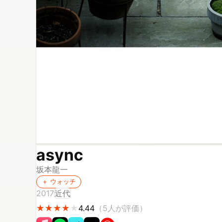
async
坂本龍一
＋ ウォッチ
2017
近代
★
★
★
★
★
★
★
★
★
4.44
（
5
人が評価）