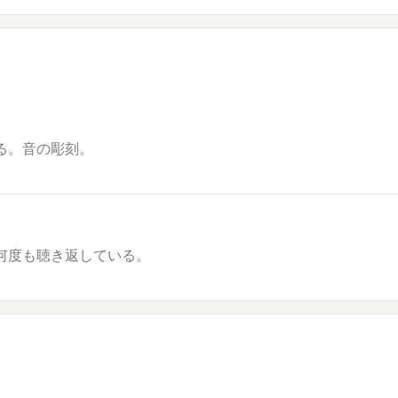
る。音の彫刻。
何度も聴き返している。