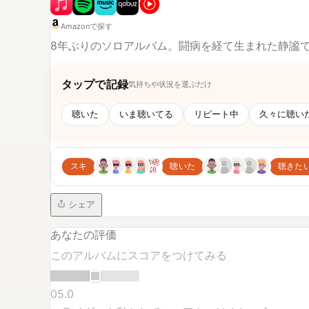
Amazonで探す
8年ぶりのソロアルバム。闘病を経て生まれた静謐
タップで記録
気持ちや状況を選ぶだけ
聴いた
いま聴いてる
リピート中
久々に聴い
スキ
聴いた
聴きた
シェア
あなたの評価
このアルバムにスコアをつけてみる
0
5.0