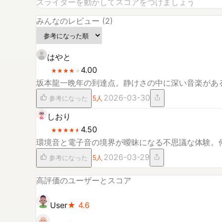
スライダーを動かしてスコアをつけましょう
みんなのレビュー (
2
)
はやと
4.00
★
★
★
★
★
★
★
★
★
坂本龍一晩年の到達点。静けさの中に深い音楽があ
2026-03-30
参考になった
5
人
しおり
4.50
★
★
★
★
★
★
★
★
★
★
環境音と電子音の境界が曖昧になる不思議な体験。
2026-03-29
参考になった
5
人
高評価のユーザーとスコア
User
★
4.6