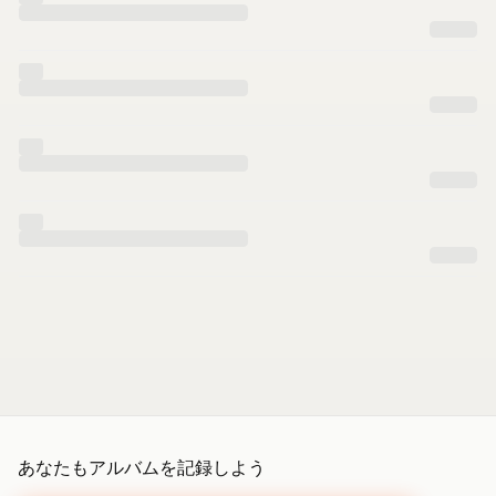
あなたもアルバムを記録しよう