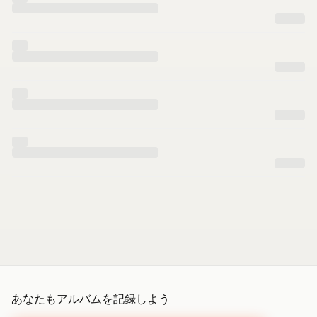
あなたもアルバムを記録しよう