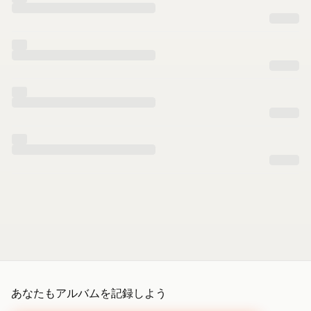
あなたもアルバムを記録しよう