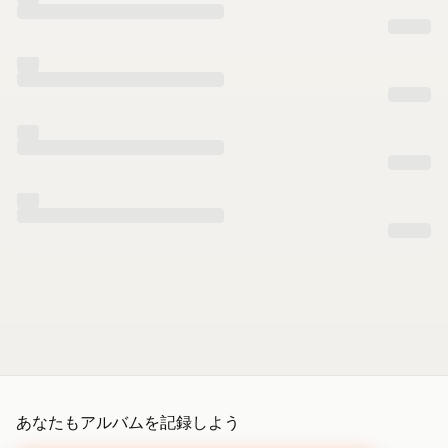
あなたもアルバムを記録しよう