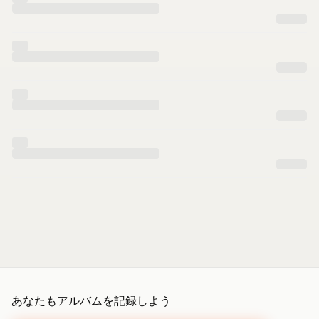
あなたもアルバムを記録しよう