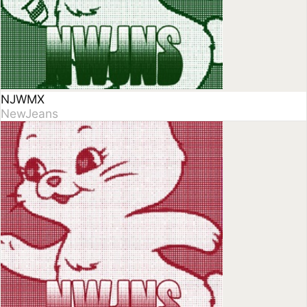
Ditto - Single
NewJeans