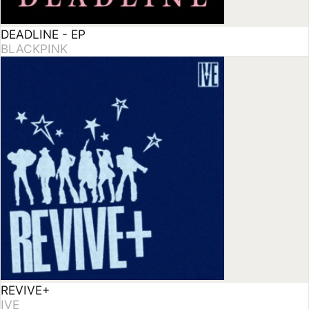
Delulu Pack - EP
KiiiKiii
★
4.70