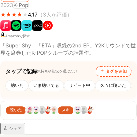
Amazonで探す
「Super Shy」「ETA」収録の2nd EP。Y2Kサウンドで世
界を席巻したK-POPグループの話題作。
タップで記録
気持ちや状況を選ぶだけ
タグを追加
聴いた
いま聴いてる
リピート中
久々に聴いた
初聴
聴いた
スキ
シェア
あなたの評価
このアルバムにスコアをつけてみる