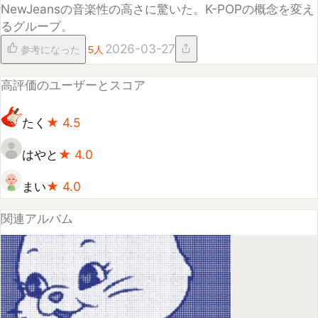
はやと
★
4.0
まい
★
4.0
関連アルバム