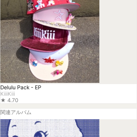
関連アルバム
NewJeans 1st EP 'New Jeans'
NewJeans