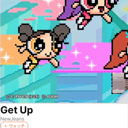
Get Up
NewJeans
＋ ウォッチ
2023
K-Pop
★
★
★
★
★
★
★
★
★
4.17
（
3
人が評価）