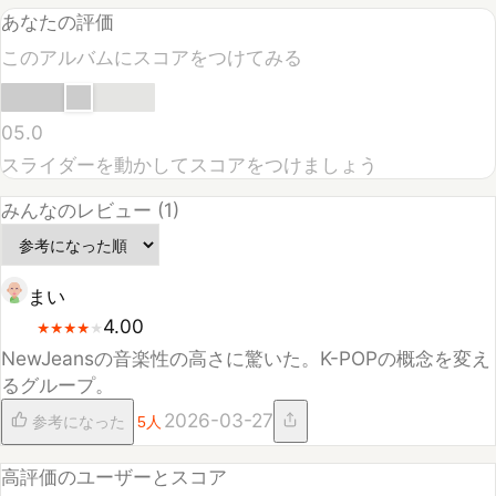
0
5.0
スライダーを動かしてスコアをつけましょう
みんなのレビュー (
1
)
まい
4.00
★
★
★
★
★
★
★
★
★
NewJeansの音楽性の高さに驚いた。K-POPの概念を変え
るグループ。
2026-03-27
参考になった
5
人
高評価のユーザーとスコア
たく
★
4.5
はやと
★
4.0
まい
★
4.0