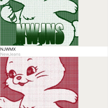
Ditto - Single
NewJeans