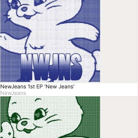
NJWMX
NewJeans