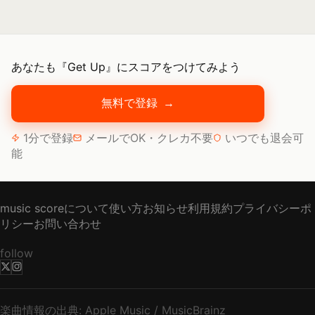
あなたも『Get Up』にスコアをつけてみよう
無料で登録
→
1分で登録
メールでOK・クレカ不要
いつでも退会可
能
music scoreについて
使い方
お知らせ
利用規約
プライバシーポ
リシー
お問い合わせ
follow
楽曲情報の出典: Apple Music / MusicBrainz