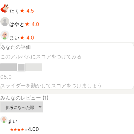
あなたの評価
このアルバムにスコアをつけてみる
0
5.0
スライダーを動かしてスコアをつけましょう
みんなのレビュー (
1
)
まい
4.00
★
★
★
★
★
★
★
★
★
NewJeansの音楽性の高さに驚いた。K-POPの概念を変え
るグループ。
2026-03-27
参考になった
5
人
高評価のユーザーとスコア
たく
★
4.5