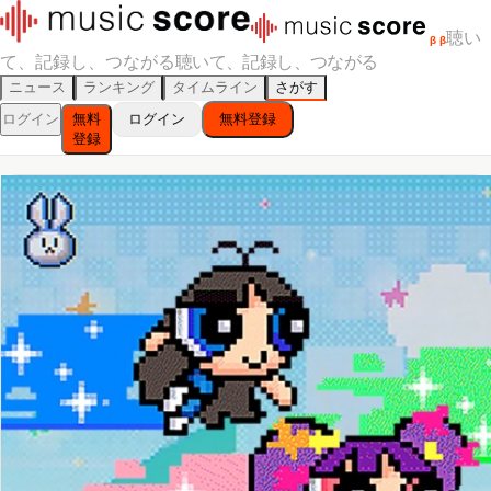
聴い
β
β
て、記録し、つながる
聴いて、記録し、つながる
ニュース
ランキング
タイムライン
さがす
ログイン
無料
ログイン
無料登録
登録