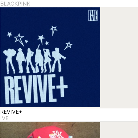
REVIVE+
IVE
Delulu Pack - EP
KiiiKiii
★
4.70