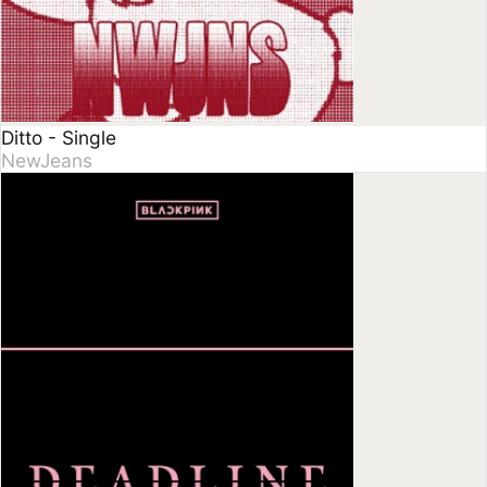
DEADLINE - EP
BLACKPINK
REVIVE+
IVE