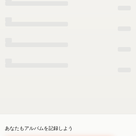
あなたもアルバムを記録しよう