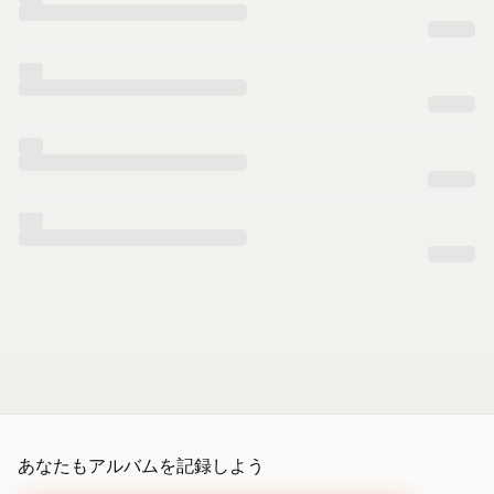
あなたもアルバムを記録しよう