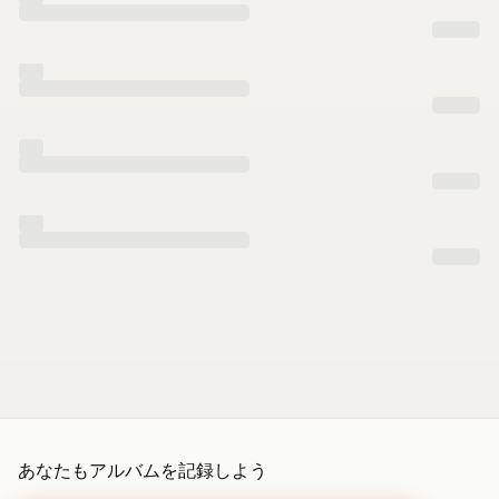
あなたもアルバムを記録しよう