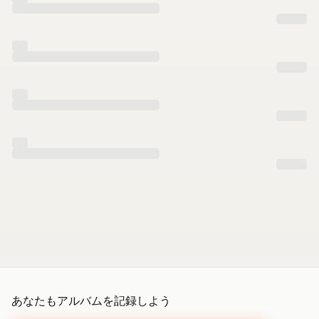
あなたもアルバムを記録しよう