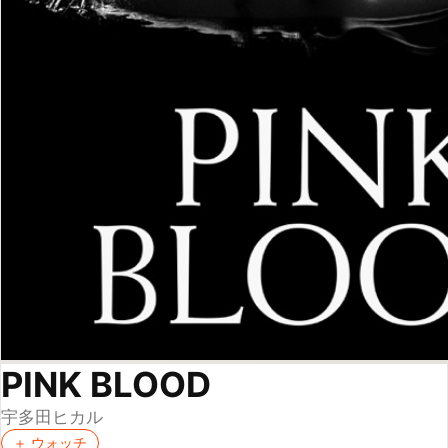
PINK BLOOD
宇多田ヒカル
＋ ウォッチ
2021
★
★
★
★
★
★
★
★
★
4.08
（
4
人が評価）