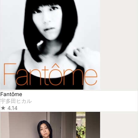
Fantôme
宇多田ヒカル
★
4.14