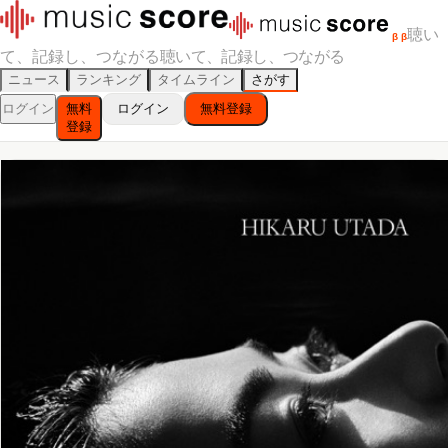
聴い
β
β
て、記録し、つながる
聴いて、記録し、つながる
ニュース
ランキング
タイムライン
さがす
ログイン
無料
ログイン
無料登録
登録