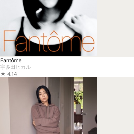
BADモード
宇多田ヒカル
★
4.21