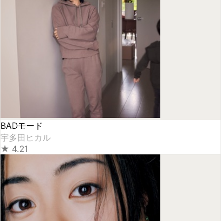
BADモード
宇多田ヒカル
★
4.21
First Love (2014 Remastered Album)
宇多田ヒカル
★
4.28