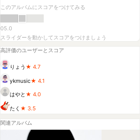
高評価のユーザーとスコア
りょう
★
4.7
ykmusic
★
4.1
はやと
★
4.0
たく
★
3.5
関連アルバム