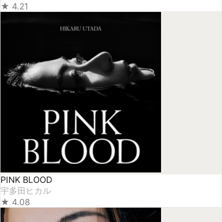
PINK BLOOD
宇多田ヒカル
★
4.08
First Love (2014 Remastered Album)