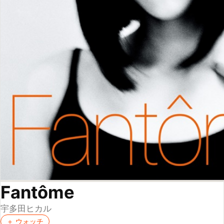
Fantôme
宇多田ヒカル
＋ ウォッチ
2016
J ポップ
★
★
★
★
★
★
★
★
★
4.14
（
7
人が評価）