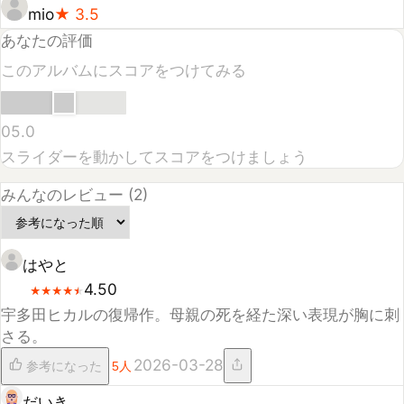
みんなのレビュー (
2
)
はやと
4.50
★
★
★
★
★
★
★
★
★
★
宇多田ヒカルの復帰作。母親の死を経た深い表現が胸に刺
さる。
2026-03-28
参考になった
5
人
だいき
4.50
★
★
★
★
★
★
★
★
★
★
「花束を君に」で泣いた。言葉一つ一つに重みがある。
2026-03-26
参考になった
5
人
高評価のユーザーとスコア
User
★
5.0