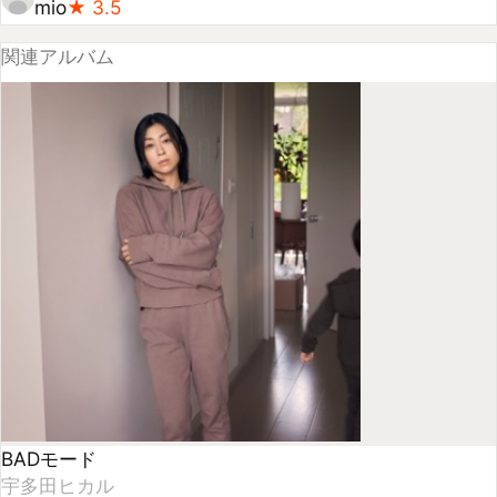
BADモード
宇多田ヒカル
★
4.21