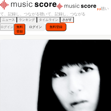
聴い
β
β
て、記録し、つながる
聴いて、記録し、つながる
ニュース
ランキング
タイムライン
さがす
ログイン
無料
ログイン
無料登録
登録