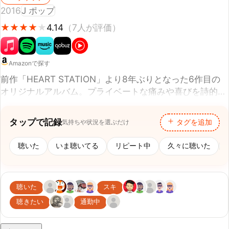
Amazonで探す
前作「HEART STATION」より8年ぶりとなった6作目の
オリジナルアルバム。プライベートな痛みや喜びを詩的で
普遍的なポップソングに落とし込み、成熟した大人の表現
者として新たなステージに立った。亡き母、藤圭子への想
タップで記録
気持ちや状況を選ぶだけ
タグを追加
いを胸に一歩を踏み出す"道"、男と女の生々しい胸の内を
えぐり出す"俺の彼女"、喪失感の中で消え入りそうな希望
聴いた
いま聴いてる
リピート中
久々に聴いた
初聴
をつなぐ"人魚"など、自身の人生観を色濃く反映した11
曲。椎名林檎やKOHH、小袋成彬といった刺激的なコラボ
アーティストにも注目が集まった。本作は国内はもちろ
聴いた
スキ
ん、世界各国で大反響を呼び、稀代の歌姫は再びシーンの
最前線に返り咲いた。
聴きたい
通勤中
シェア
あなたの評価
このアルバムにスコアをつけてみる