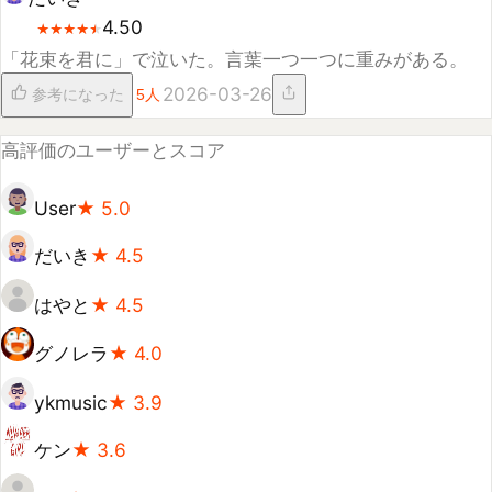
だいき
★
4.5
はやと
★
4.5
グノレラ
★
4.0
ykmusic
★
3.9
ケン
★
3.6
mio
★
3.5
関連アルバム