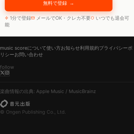
無料で登録
→
1分で登録
メールでOK・クレカ不要
いつでも退会可
能
music scoreについて
使い方
お知らせ
利用規約
プライバシーポ
リシー
お問い合わせ
follow
楽曲情報の出典: Apple Music / MusicBrainz
© Ongen Publishing Co., Ltd.