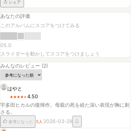
0
5.0
スライダーを動かしてスコアをつけましょう
みんなのレビュー (
2
)
はやと
4.50
★
★
★
★
★
★
★
★
★
★
宇多田ヒカルの復帰作。母親の死を経た深い表現が胸に刺
さる。
2026-03-28
参考になった
5
人
だいき
4.50
★
★
★
★
★
★
★
★
★
★
「花束を君に」で泣いた。言葉一つ一つに重みがある。
2026-03-26
参考になった
5
人