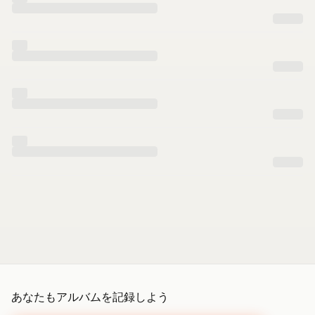
あなたもアルバムを記録しよう