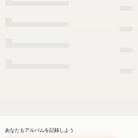
あなたもアルバムを記録しよう