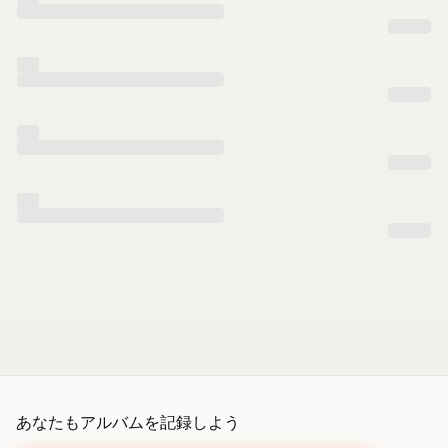
あなたもアルバムを記録しよう