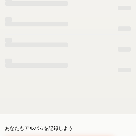
あなたもアルバムを記録しよう