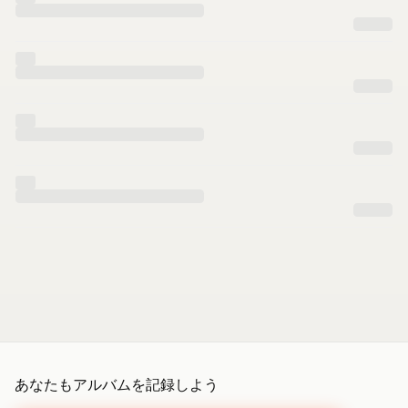
あなたもアルバムを記録しよう