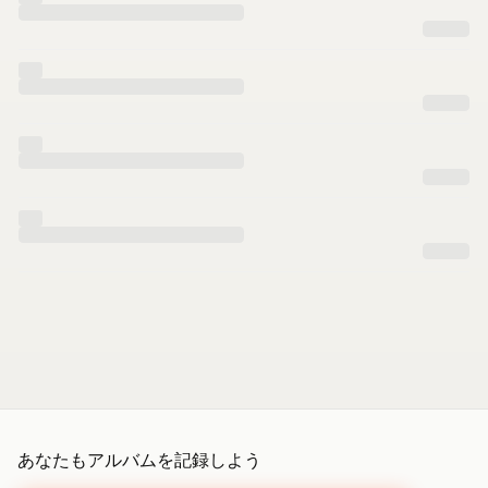
あなたもアルバムを記録しよう