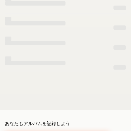
あなたもアルバムを記録しよう